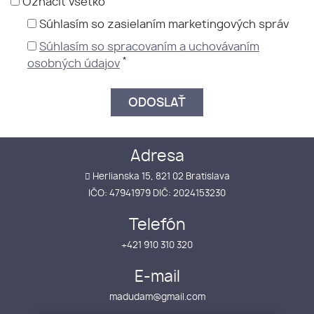
Označiť všetko
Súhlasím so zasielaním marketingových správ
Súhlasím so spracovaním a uchovávaním
*
osobných údajov
Adresa
Herlianska 15, 821 02 Bratislava
IČO: 47941979 DIČ: 2024153230
Telefón
+421 910 310 320
E-mail
madudam@gmail.com